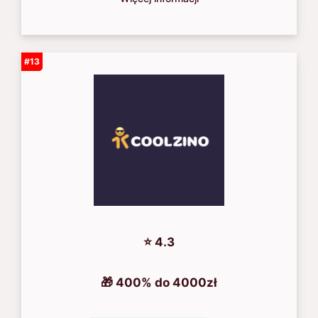
⭐ 4.3
🎁 400% do 4000zł