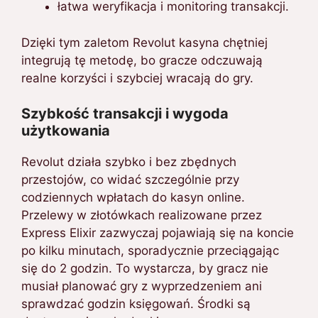
łatwa weryfikacja i monitoring transakcji.
Dzięki tym zaletom Revolut kasyna chętniej
integrują tę metodę, bo gracze odczuwają
realne korzyści i szybciej wracają do gry.
Szybkość transakcji i wygoda
użytkowania
Revolut działa szybko i bez zbędnych
przestojów, co widać szczególnie przy
codziennych wpłatach do kasyn online.
Przelewy w złotówkach realizowane przez
Express Elixir zazwyczaj pojawiają się na koncie
po kilku minutach, sporadycznie przeciągając
się do 2 godzin. To wystarcza, by gracz nie
musiał planować gry z wyprzedzeniem ani
sprawdzać godzin księgowań. Środki są