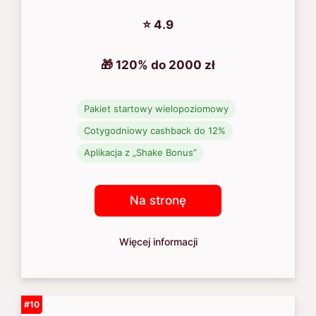
⭐ 4.9
🎁 120% do 2000 zł
Pakiet startowy wielopoziomowy
Cotygodniowy cashback do 12%
Aplikacja z „Shake Bonus”
Na stronę
Więcej informacji