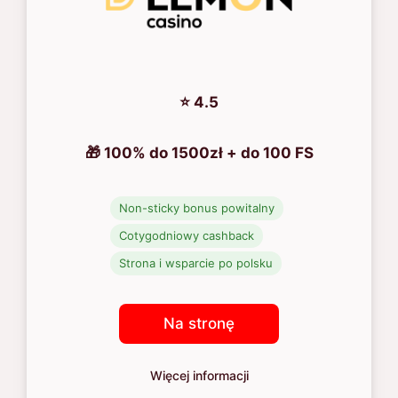
⭐ 4.5
🎁 100% do 1500zł + do 100 FS
Non-sticky bonus powitalny
Cotygodniowy cashback
Strona i wsparcie po polsku
Na stronę
Więcej informacji