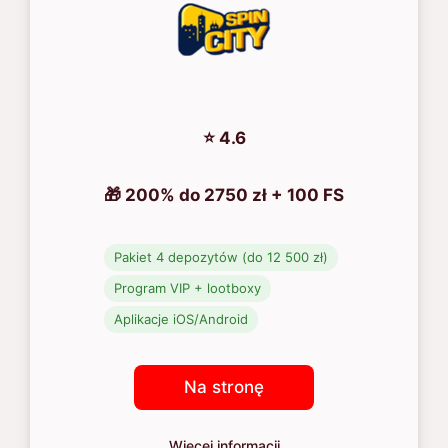
⭐ 4.6
🎁 200% do 2750 zł + 100 FS
Pakiet 4 depozytów (do 12 500 zł)
Program VIP + lootboxy
Aplikacje iOS/Android
Na stronę
Więcej informacji