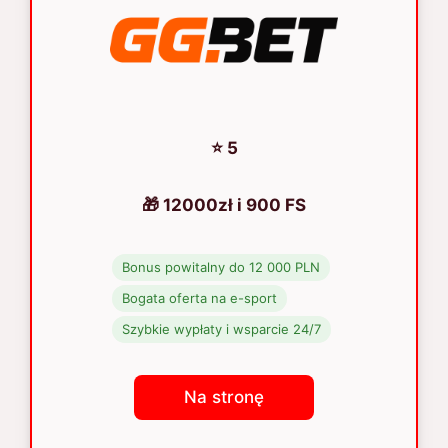
⭐ 5
🎁 12000zł i 900 FS
Bonus powitalny do 12 000 PLN
Bogata oferta na e-sport
Szybkie wypłaty i wsparcie 24/7
Na stronę