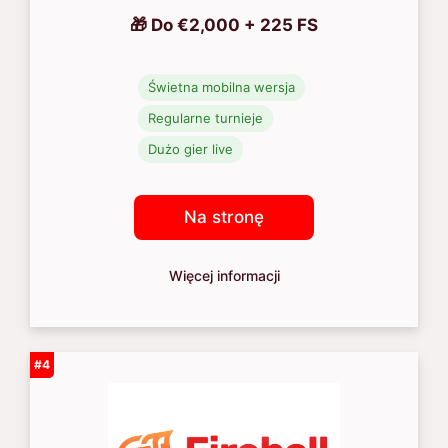
🎁 Do €2,000 + 225 FS
Świetna mobilna wersja
Regularne turnieje
Dużo gier live
Na stronę
Więcej informacji