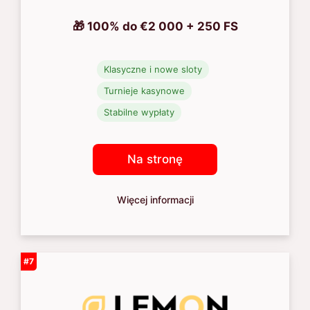
🎁 100% do €2 000 + 250 FS
Klasyczne i nowe sloty
Turnieje kasynowe
Stabilne wypłaty
Na stronę
Więcej informacji