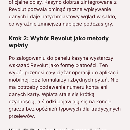
oficjalne opisy. Kasyno dobrze zintegrowane z
Revolut pozwala ominąć ręczne wpisywanie
danych i daje natychmiastowy wgląd w saldo,
co wyraźnie zmniejsza napięcie podczas gry.
Krok 2: Wybór Revolut jako metody
wpłaty
Po zalogowaniu do panelu kasyna wystarczy
wskazać Revolut jako formę płatności. Ten
wybór przenosi cały ciężar operacji do aplikacji
mobilnej, bez formularzy i zbędnych pytań. Nie
ma potrzeby podawania numeru konta ani
danych karty. Wpłata staje się krótką
czynnością, a środki pojawiają się na koncie
gracza bez opóźnień typowych dla tradycyjnych
przelewów.