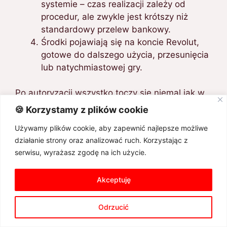
systemie – czas realizacji zależy od
procedur, ale zwykle jest krótszy niż
standardowy przelew bankowy.
Środki pojawiają się na koncie Revolut,
gotowe do dalszego użycia, przesunięcia
lub natychmiastowej gry.
Po autoryzacji wszystko toczy się niemal jak w
zegarku – lokalne przelewy trafiają w kilka
🍪 Korzystamy z plików cookie
minut, SEPA potrzebuje do dwóch dni
Używamy plików cookie, aby zapewnić najlepsze możliwe
roboczych, a międzynarodowe transfery mogą
działanie strony oraz analizować ruch. Korzystając z
zająć do pięciu dni. Jeśli coś się wstrzyma,
serwisu, wyrażasz zgodę na ich użycie.
Revolut pozwala sprawdzić dokładnie, na
którym etapie stoi wypłata i zareagować od
Akceptuję
razu. Dzięki temu nawet przy większych
kwotach wiesz, że kontrola nad wygraną jest
cały czas w twoich rękach, a gra nie przestaje
Odrzucić
być przyjemnością.