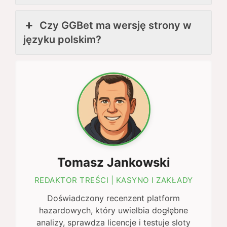
Czy GGBet ma wersję strony w
języku polskim?
Tomasz Jankowski
REDAKTOR TREŚCI | KASYNO I ZAKŁADY
Doświadczony recenzent platform
hazardowych, który uwielbia dogłębne
analizy, sprawdza licencje i testuje sloty