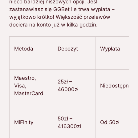
nieco bardziej niszowych opcji. Jeśli
zastanawiasz się GGBet ile trwa wypłata –
wyjątkowo krótko! Większość przelewów
dociera na konto już w kilka godzin.
Metoda
Depozyt
Wypłata
Maestro,
25zł –
Visa,
Niedostępna
46000zł
MasterCard
50zł –
MiFinity
Od 50zł
416300zł