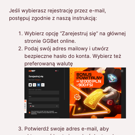
Jeśli wybierasz rejestrację przez e-mail,
postępuj zgodnie z naszą instrukcją:
Wybierz opcję “Zarejestruj się” na głównej
stronie GGBet online.
Podaj swój adres mailowy i utwórz
bezpieczne hasło do konta. Wybierz też
preferowaną walutę
Potwierdź swoje adres e-mail, aby