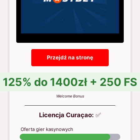
Przejdź na stronę
125% do 1400zł + 250 FS
Welcome Bonus
Licencja Curaçao:
✅
Oferta gier kasynowych