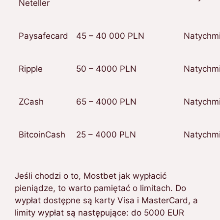
Neteller
Paysafecard
45 – 40 000 PLN
Natychmi
Ripple
50 – 4000 PLN
Natychmi
ZCash
65 – 4000 PLN
Natychmi
BitcoinCash
25 – 4000 PLN
Natychmi
Jeśli chodzi o to, Mostbet jak wypłacić
pieniądze, to warto pamiętać o limitach. Do
wypłat dostępne są karty Visa i MasterCard, a
limity wypłat są następujące: do 5000 EUR