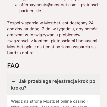
offerpayments@mostbet.com
– płatności
partnerskie.
Zespół wsparcia w Mostbet jest dostępny 24
godziny na dobę, 7 dni w tygodniu, aby pomóc
graczom w rozwiązywaniu problemów
związanych z kontem, płatnościami i bonusami.
Mostbet opinie na temat poziomu wsparcia są
bardzo dobre.
FAQ
Jak przebiega rejestracja krok po
kroku?
Wejdź na stronę Mostbet online casino i