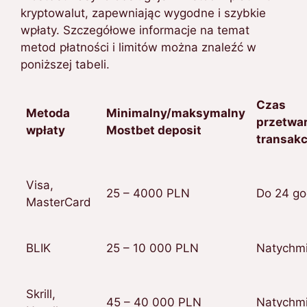
kryptowalut, zapewniając wygodne i szybkie
wpłaty. Szczegółowe informacje na temat
metod płatności i limitów można znaleźć w
poniższej tabeli.
Czas
Metoda
Minimalny/maksymalny
przetwa
wpłaty
Mostbet deposit
transakc
Visa,
25 – 4000 PLN
Do 24 go
MasterCard
BLIK
25 – 10 000 PLN
Natychmi
Skrill,
45 – 40 000 PLN
Natychmi