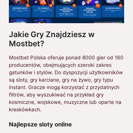
Jakie Gry Znajdziesz w
Mostbet?
Mostbet Polska oferuje ponad 8000 gier od 160
producentów, obejmujących szeroki zakres
gatunków i stylów. Do dyspozycji użytkowników
są sloty, gry karciane, gry na żywo, gry typu
instant. Gracze mogą korzystać z przydatnych
filtrów, aby wyszukiwać na przykład gry
kosmiczne, wojskowe, muzyczne lub oparte na
kreskówkach.
Najlepsze sloty online