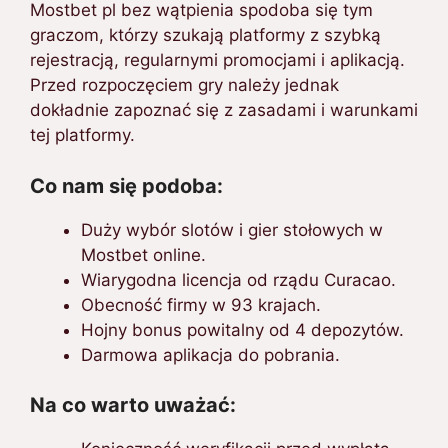
Mostbet pl bez wątpienia spodoba się tym
graczom, którzy szukają platformy z szybką
rejestracją, regularnymi promocjami i aplikacją.
Przed rozpoczęciem gry należy jednak
dokładnie zapoznać się z zasadami i warunkami
tej platformy.
Co nam się podoba:
Duży wybór slotów i gier stołowych w
Mostbet online.
Wiarygodna licencja od rządu Curacao.
Obecność firmy w 93 krajach.
Hojny bonus powitalny od 4 depozytów.
Darmowa aplikacja do pobrania.
Na co warto uważać: