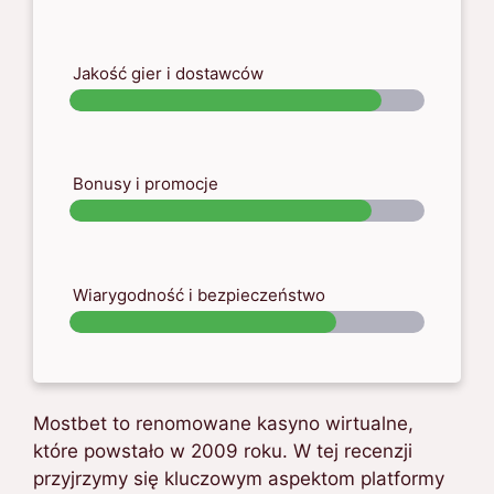
Jakość gier i dostawców
Bonusy i promocje
Wiarygodność i bezpieczeństwo
Mostbet to renomowane kasyno wirtualne,
które powstało w 2009 roku. W tej recenzji
przyjrzymy się kluczowym aspektom platformy