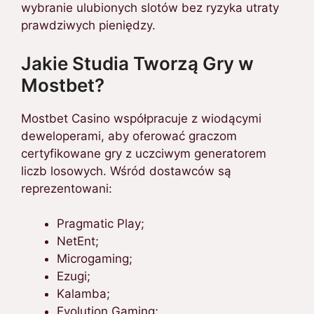
wybranie ulubionych slotów bez ryzyka utraty
prawdziwych pieniędzy.
Jakie Studia Tworzą Gry w
Mostbet?
Mostbet Casino współpracuje z wiodącymi
deweloperami, aby oferować graczom
certyfikowane gry z uczciwym generatorem
liczb losowych. Wśród dostawców są
reprezentowani:
Pragmatic Play;
NetEnt;
Microgaming;
Ezugi;
Kalamba;
Evolution Gaming;