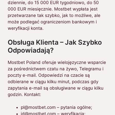
dziennie, do 15 000 EUR tygodniowo, do 50
000 EUR miesięcznie. Mostbet wypłata jest
przetwarzane tak szybko, jak to możliwe, ale
może podlegać ograniczeniom bankowym i
weryfikacji konta.
Obsługa Klienta – Jak Szybko
Odpowiadają?
Mostbet Poland oferuje wielojęzyczne wsparcie
za pośrednictwem czatu na żywo, Telegramu i
poczty e-mail. Odpowiedzi na czacie są
odbierane w ciągu kilku minut, podczas gdy
zapytania e-mail są obsługiwane w ciągu kilku
godzin. Kontakt:
pl@mostbet.com
– pytania ogólne;
id@mostbet.com
– weryfikacja;