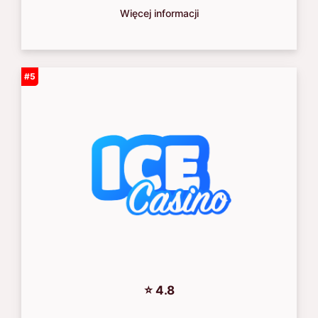
Więcej informacji
⭐ 4.8