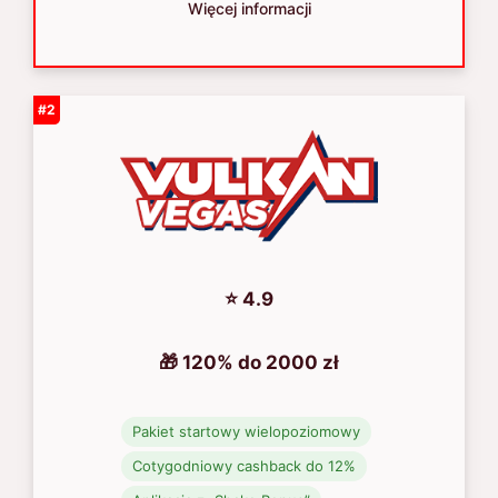
Więcej informacji
⭐ 4.9
🎁 120% do 2000 zł
Pakiet startowy wielopoziomowy
Cotygodniowy cashback do 12%