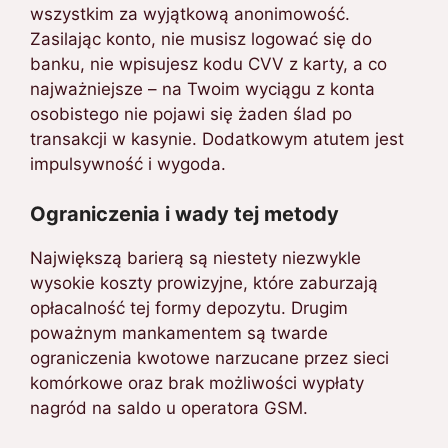
wszystkim za wyjątkową anonimowość.
Zasilając konto, nie musisz logować się do
banku, nie wpisujesz kodu CVV z karty, a co
najważniejsze – na Twoim wyciągu z konta
osobistego nie pojawi się żaden ślad po
transakcji w kasynie. Dodatkowym atutem jest
impulsywność i wygoda.
Ograniczenia i wady tej metody
Największą barierą są niestety niezwykle
wysokie koszty prowizyjne, które zaburzają
opłacalność tej formy depozytu. Drugim
poważnym mankamentem są twarde
ograniczenia kwotowe narzucane przez sieci
komórkowe oraz brak możliwości wypłaty
nagród na saldo u operatora GSM.