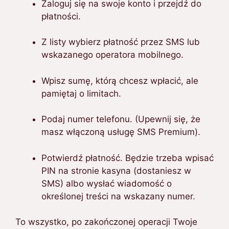
Zaloguj się na swoje konto i przejdź do
płatności.
Z listy wybierz płatność przez SMS lub
wskazanego operatora mobilnego.
Wpisz sumę, którą chcesz wpłacić, ale
pamiętaj o limitach.
Podaj numer telefonu. (Upewnij się, że
masz włączoną usługę SMS Premium).
Potwierdź płatność. Będzie trzeba wpisać
PIN na stronie kasyna (dostaniesz w
SMS) albo wysłać wiadomość o
określonej treści na wskazany numer.
To wszystko, po zakończonej operacji Twoje