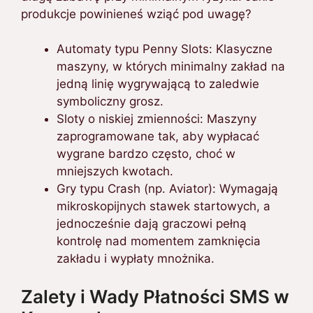
produkcje powinieneś wziąć pod uwagę?
Automaty typu Penny Slots: Klasyczne
maszyny, w których minimalny zakład na
jedną linię wygrywającą to zaledwie
symboliczny grosz.
Sloty o niskiej zmienności: Maszyny
zaprogramowane tak, aby wypłacać
wygrane bardzo często, choć w
mniejszych kwotach.
Gry typu Crash (np. Aviator): Wymagają
mikroskopijnych stawek startowych, a
jednocześnie dają graczowi pełną
kontrolę nad momentem zamknięcia
zakładu i wypłaty mnożnika.
Zalety i Wady Płatności SMS w