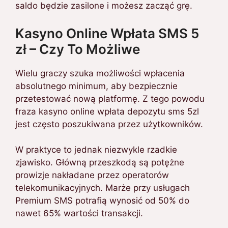
saldo będzie zasilone i możesz zacząć grę.
Kasyno Online Wpłata SMS 5
zł – Czy To Możliwe
Wielu graczy szuka możliwości wpłacenia
absolutnego minimum, aby bezpiecznie
przetestować nową platformę. Z tego powodu
fraza kasyno online wpłata depozytu sms 5zl
jest często poszukiwana przez użytkowników.
W praktyce to jednak niezwykle rzadkie
zjawisko. Główną przeszkodą są potężne
prowizje nakładane przez operatorów
telekomunikacyjnych. Marże przy usługach
Premium SMS potrafią wynosić od 50% do
nawet 65% wartości transakcji.