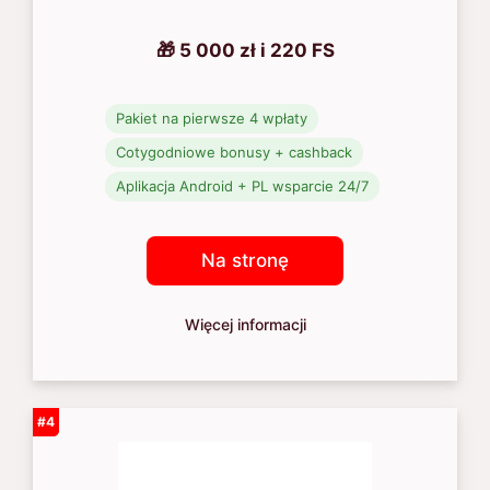
🎁 5 000 zł i 220 FS
Pakiet na pierwsze 4 wpłaty
Cotygodniowe bonusy + cashback
Aplikacja Android + PL wsparcie 24/7
Na stronę
Więcej informacji