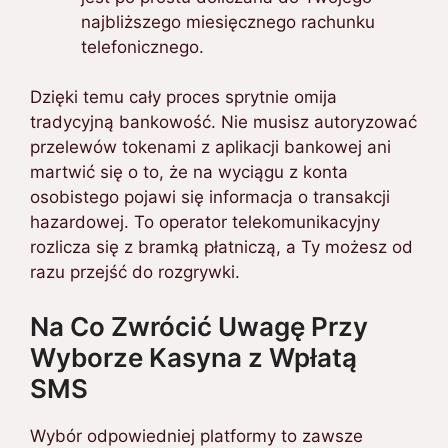
najbliższego miesięcznego rachunku
telefonicznego.
Dzięki temu cały proces sprytnie omija
tradycyjną bankowość. Nie musisz autoryzować
przelewów tokenami z aplikacji bankowej ani
martwić się o to, że na wyciągu z konta
osobistego pojawi się informacja o transakcji
hazardowej. To operator telekomunikacyjny
rozlicza się z bramką płatniczą, a Ty możesz od
razu przejść do rozgrywki.
Na Co Zwrócić Uwagę Przy
Wyborze Kasyna z Wpłatą
SMS
Wybór odpowiedniej platformy to zawsze