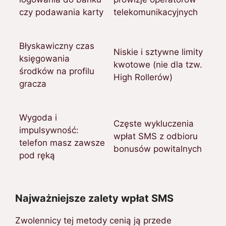
czy podawania karty
telekomunikacyjnych
Błyskawiczny czas
Niskie i sztywne limity
księgowania
kwotowe (nie dla tzw.
środków na profilu
High Rollerów)
gracza
Wygoda i
Częste wykluczenia
impulsywność:
wpłat SMS z odbioru
telefon masz zawsze
bonusów powitalnych
pod ręką
Najważniejsze zalety wpłat SMS
Zwolennicy tej metody cenią ją przede