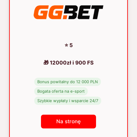
⭐ 5
🎁 12000zł i 900 FS
Bonus powitalny do 12 000 PLN
Bogata oferta na e-sport
Szybkie wypłaty i wsparcie 24/7
Na stronę