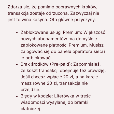
Zdarza się, że pomimo poprawnych kroków,
transakcja zostaje odrzucona. Zazwyczaj nie
jest to wina kasyna. Oto główne przyczyny:
Zablokowane usługi Premium: Większość
nowych abonamentów ma domyślnie
zablokowane płatności Premium. Musisz
zalogować się do panelu operatora sieci i
je odblokować.
Brak środków (Pre-paid): Zapomniałeś,
że koszt transakcji obejmuje też prowizję.
Jeśli chcesz wpłacić 20 zł, a na karcie
masz równe 20 zł, transakcja nie
przejdzie.
Błędy w kodzie: Literówka w treści
wiadomości wysyłanej do bramki
płatniczej.