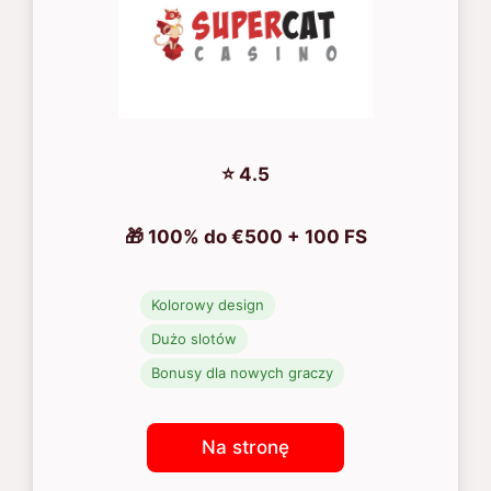
⭐ 4.5
🎁 100% do €500 + 100 FS
Kolorowy design
Dużo slotów
Bonusy dla nowych graczy
Na stronę