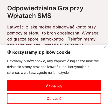
Odpowiedzialna Gra przy
Wpłatach SMS
Łatwość, z jaką można doładować konto przy
pomocy telefonu, to broń obosieczna. Wymaga
od gracza sporej samokontroli. Telefon mamy
pod ręką zawsze i wszędzie, co sprzyja
impulsywnym, nieprzemyślanym depozytom.
🍪 Korzystamy z plików cookie
Używamy plików cookie, aby zapewnić najlepsze możliwe
Zawsze korzystaj z narzędzi odpowiedzialnej
działanie strony oraz analizować ruch. Korzystając z
gry. Od razu po założeniu konta ustaw sobie w
serwisu, wyrażasz zgodę na ich użycie.
panelu kasyna twarde limity dziennych lub
tygodniowych wpłat. Hazard ma być formą
Akceptuję
rozrywki, a nie obciążeniem dla domowego
budżetu.
Odrzucić
FAQ