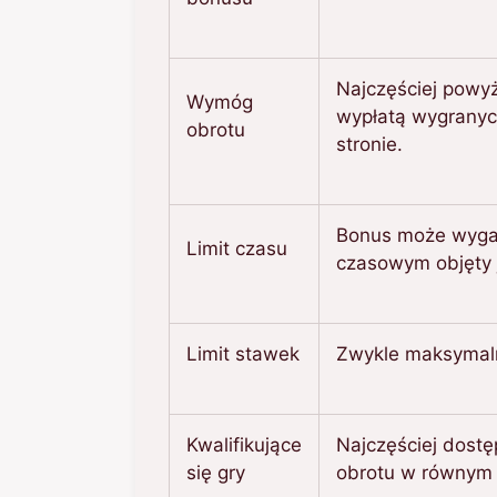
Najczęściej powy
Wymóg
wypłatą wygranyc
obrotu
stronie.
Bonus może wygas
Limit czasu
czasowym objęty 
Limit stawek
Zwykle maksymalna
Kwalifikujące
Najczęściej dostęp
się gry
obrotu w równym 