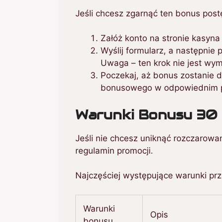
Jeśli chcesz zgarnąć ten bonus post
Załóż konto na stronie kasyna
Wyślij formularz, a następnie 
Uwaga – ten krok nie jest wy
Poczekaj, aż bonus zostanie 
bonusowego w odpowiednim pol
Warunki Bonusu 30 
Jeśli nie chcesz uniknąć rozczarowa
regulamin promocji.
Najczęściej występujące warunki prz
Warunki
Opis
bonusu