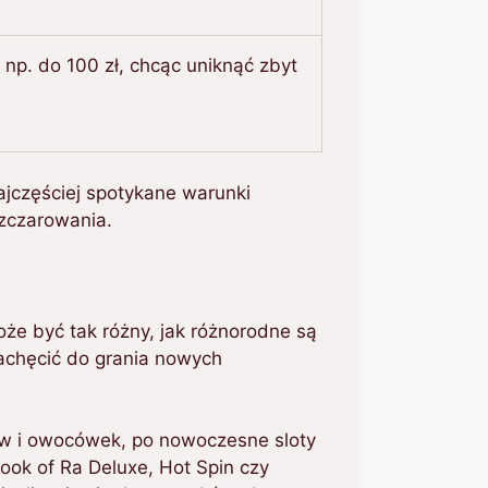
np. do 100 zł, chcąc uniknąć zbyt
jczęściej spotykane warunki
ozczarowania.
że być tak różny, jak różnorodne są
zachęcić do grania nowych
ów i owocówek, po nowoczesne sloty
ook of Ra Deluxe, Hot Spin czy