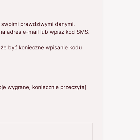
ny swoimi prawdziwymi danymi.
o na adres e-mail lub wpisz kod SMS.
oże być konieczne wpisanie kodu
je wygrane, koniecznie przeczytaj