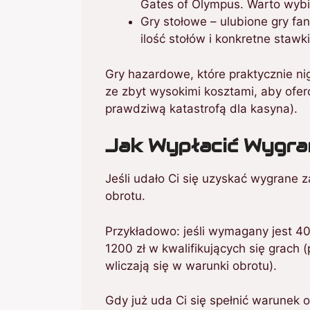
Gates of Olympus. Warto wybie
Gry stołowe – ulubione gry fa
ilość stołów i konkretne stawki
Gry hazardowe, które praktycznie ni
ze zbyt wysokimi kosztami, aby ofer
prawdziwą katastrofą dla kasyna).
Jak Wypłacić Wygra
Jeśli udało Ci się uzyskać wygrane 
obrotu.
Przykładowo: jeśli wymagany jest 40
1200 zł w kwalifikujących się grach
wliczają się w warunki obrotu).
Gdy już uda Ci się spełnić warunek 