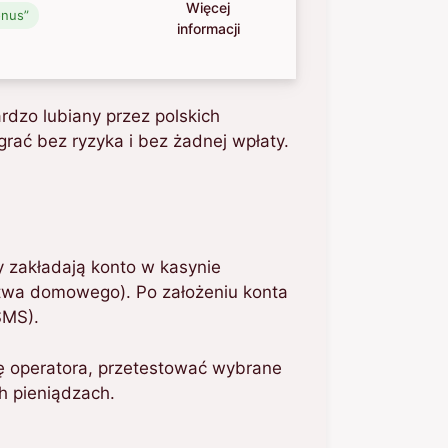
Więcej
onus”
informacji
rdzo lubiany przez polskich
rać bez ryzyka i bez żadnej wpłaty.
y zakładają konto w kasynie
twa domowego). Po założeniu konta
SMS).
tę operatora, przetestować wybrane
h pieniądzach.