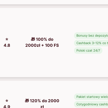
Bonusy bez depozyt
⭐
🎁 100% do
Cashback 3–12% co 
4.8
2000zł + 100 FS
Polski czat 24/7
Pakiet startowy wie
⭐
🎁 120% do 2000
Cotygodniowy cashb
4.9
zł