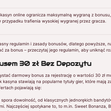
kasyn online ogranicza maksymalną wygraną z bonusu, 
przypadku trafienia wysokiej wygranej przez gracza.
asny regulamin i zasady bonusów, dlatego powyższe, na
ać za bonus – przeczytaj jego regulamin, aby uniknąć r
usem 30 zł Bez Depozytu
stać darmowy bonus za rejestrację o wartości 30 zł mo
k kasyna stawiają na popularne tytuły gier, które mają 
rtach pojawiają się:
je spora dowolność, od klasycznych jednorękich bandyt
. Najczęściej spotykane to, to m.in. Sweet Bonanza, B