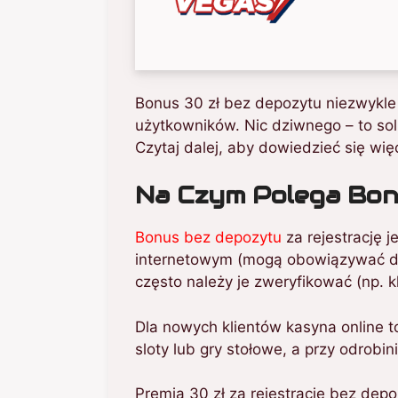
Bonus 30 zł bez depozytu niezwykle 
użytkowników. Nic dziwnego – to sol
Czytaj dalej, aby dowiedzieć się więc
Na Czym Polega Bon
Bonus bez depozytu
za rejestrację 
internetowym (mogą obowiązywać do
często należy je zweryfikować (np. k
Dla nowych klientów kasyna online t
sloty lub gry stołowe, a przy odrob
Premia 30 zł za rejestrację bez dep