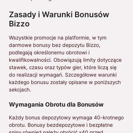
Zasady i Warunki Bonusów
Bizzo
Wszystkie promocje na platformie, w tym
darmowe bonusy bez depozytu Bizzo,
podlegają określonemu obrotowi i
kwalifikowalności. Obowiązują limity dotyczące
stawek, czasu oraz typów gier, które liczą się
do realizacji wymagań. Szczegółowe warunki
każdego bonusu zostały opisane w poniższych
sekcjach.
Wymagania Obrotu dla Bonusów
Każdy bonus depozytowy wymaga 40-krotnego
obrotu. Bonusy bezdepozytowe i bezpłatne
spiny również należy obrócić x40 przed