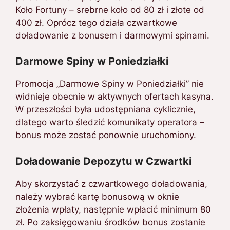
Koło Fortuny – srebrne koło od 80 zł i złote od
400 zł. Oprócz tego działa czwartkowe
doładowanie z bonusem i darmowymi spinami.
Darmowe Spiny w Poniedziałki
Promocja „Darmowe Spiny w Poniedziałki” nie
widnieje obecnie w aktywnych ofertach kasyna.
W przeszłości była udostępniana cyklicznie,
dlatego warto śledzić komunikaty operatora –
bonus może zostać ponownie uruchomiony.
Doładowanie Depozytu w Czwartki
Aby skorzystać z czwartkowego doładowania,
należy wybrać kartę bonusową w oknie
złożenia wpłaty, następnie wpłacić minimum 80
zł. Po zaksięgowaniu środków bonus zostanie