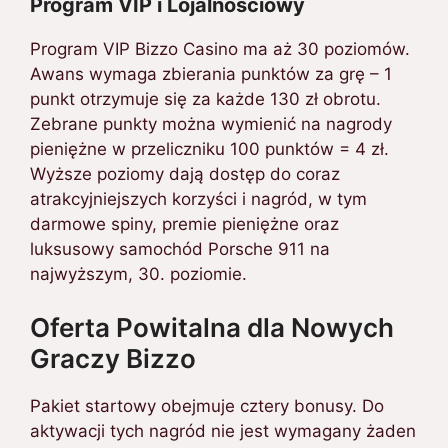
Program VIP i Lojalnościowy
Program VIP Bizzo Casino ma aż 30 poziomów.
Awans wymaga zbierania punktów za grę – 1
punkt otrzymuje się za każde 130 zł obrotu.
Zebrane punkty można wymienić na nagrody
pieniężne w przeliczniku 100 punktów = 4 zł.
Wyższe poziomy dają dostęp do coraz
atrakcyjniejszych korzyści i nagród, w tym
darmowe spiny, premie pieniężne oraz
luksusowy samochód Porsche 911 na
najwyższym, 30. poziomie.
Oferta Powitalna dla Nowych
Graczy Bizzo
Pakiet startowy obejmuje cztery bonusy. Do
aktywacji tych nagród nie jest wymagany żaden