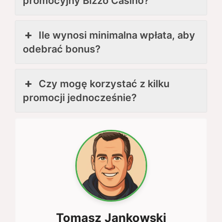
promocyjny Bizzo Casino?
Ile wynosi minimalna wpłata, aby
odebrać bonus?
Czy mogę korzystać z kilku
promocji jednocześnie?
Tomasz Jankowski