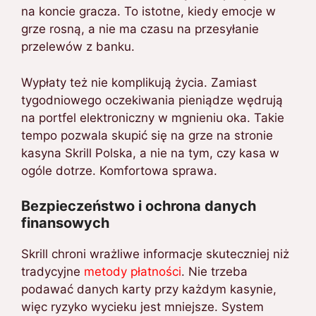
na koncie gracza. To istotne, kiedy emocje w
grze rosną, a nie ma czasu na przesyłanie
przelewów z banku.
Wypłaty też nie komplikują życia. Zamiast
tygodniowego oczekiwania pieniądze wędrują
na portfel elektroniczny w mgnieniu oka. Takie
tempo pozwala skupić się na grze na stronie
kasyna Skrill Polska, a nie na tym, czy kasa w
ogóle dotrze. Komfortowa sprawa.
Bezpieczeństwo i ochrona danych
finansowych
Skrill chroni wrażliwe informacje skuteczniej niż
tradycyjne
metody płatności
. Nie trzeba
podawać danych karty przy każdym kasynie,
więc ryzyko wycieku jest mniejsze. System