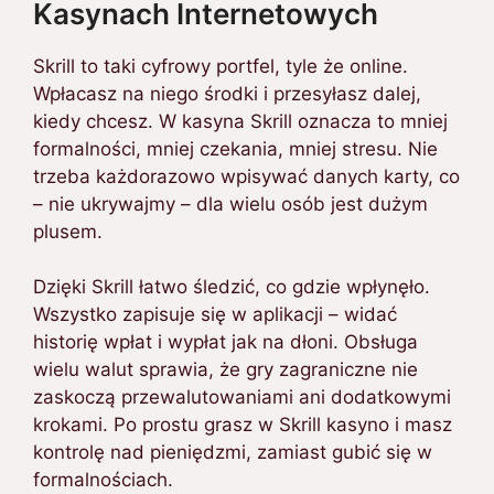
Kasynach Internetowych
Skrill to taki cyfrowy portfel, tyle że online.
Wpłacasz na niego środki i przesyłasz dalej,
kiedy chcesz. W kasyna Skrill oznacza to mniej
formalności, mniej czekania, mniej stresu. Nie
trzeba każdorazowo wpisywać danych karty, co
– nie ukrywajmy – dla wielu osób jest dużym
plusem.
Dzięki Skrill łatwo śledzić, co gdzie wpłynęło.
Wszystko zapisuje się w aplikacji – widać
historię wpłat i wypłat jak na dłoni. Obsługa
wielu walut sprawia, że gry zagraniczne nie
zaskoczą przewalutowaniami ani dodatkowymi
krokami. Po prostu grasz w Skrill kasyno i masz
kontrolę nad pieniędzmi, zamiast gubić się w
formalnościach.