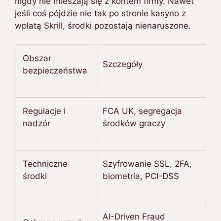
nigdy nie mieszają się z kontem firmy. Nawet
jeśli coś pójdzie nie tak po stronie kasyno z
wpłatą Skrill, środki pozostają nienaruszone.
Obszar
Szczegóły
bezpieczeństwa
Regulacje i
FCA UK, segregacja
nadzór
środków graczy
Techniczne
Szyfrowanie SSL, 2FA,
środki
biometria, PCI-DSS
AI-Driven Fraud