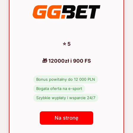
⭐ 5
🎁 12000zł i 900 FS
Bonus powitalny do 12 000 PLN
Bogata oferta na e-sport
Szybkie wypłaty i wsparcie 24/7
Na stronę