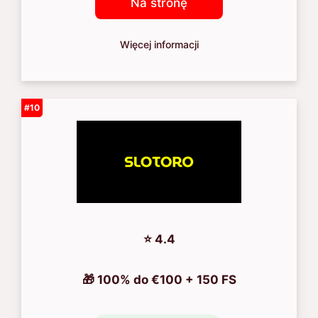
Na stronę
Więcej informacji
⭐ 4.4
🎁 100% do €100 + 150 FS