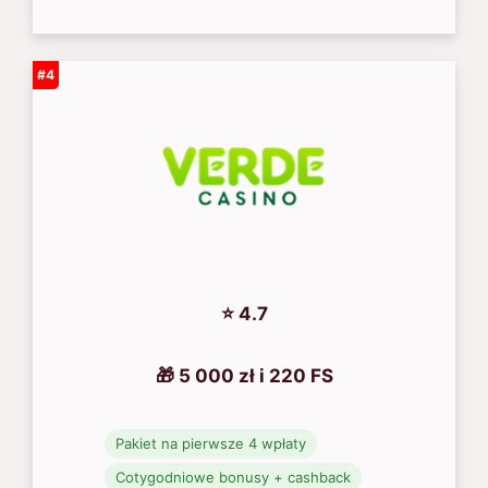
⭐ 4.7
🎁 5 000 zł i 220 FS
Pakiet na pierwsze 4 wpłaty
Cotygodniowe bonusy + cashback