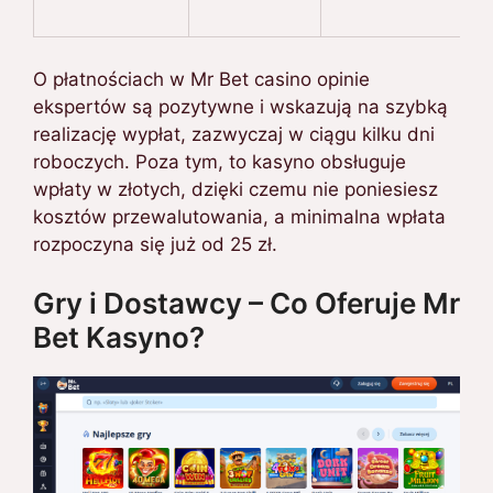
O płatnościach w Mr Bet casino opinie
ekspertów są pozytywne i wskazują na szybką
realizację wypłat, zazwyczaj w ciągu kilku dni
roboczych. Poza tym, to kasyno obsługuje
wpłaty w złotych, dzięki czemu nie poniesiesz
kosztów przewalutowania, a minimalna wpłata
rozpoczyna się już od 25 zł.
Gry i Dostawcy – Co Oferuje Mr
Bet Kasyno?