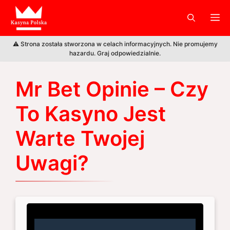
Skip
ME
to
content
⚠️ Strona została stworzona w celach informacyjnych. Nie promujemy
hazardu. Graj odpowiedzialnie.
Mr Bet Opinie – Czy
To Kasyno Jest
Warte Twojej
Uwagi?