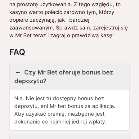
na prostotę użytkowania. Z tego względu, to
kasyno warto polecić zarówno tym, którzy
dopiero zaczynają, jak i bardziej
zaawansowanym. Sprawdź sam, zarejestruj się
w Mr Bet teraz i zagraj o prawdziwą kasę!
FAQ
Czy Mr Bet oferuje bonus bez
depozytu?
Nie. Nie jest tu dostępny bonus bez
depozytu, ani Mr bet bonus za aplikację.
Aby uzyskać premię, niezbędne jest
dokonanie co najmniej jednej wpłaty.