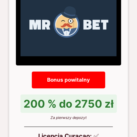
Bonus powitalny
200 % do 2750 zł
Za pierwszy depozyt
Licencja Curaçao:
✅