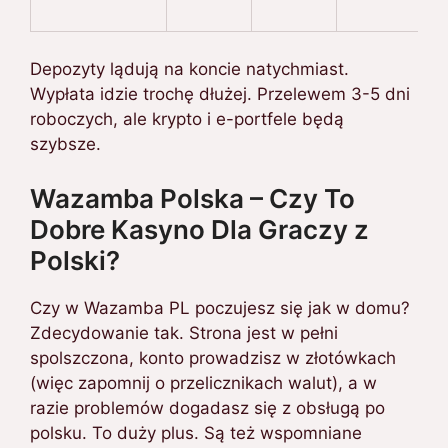
Depozyty lądują na koncie natychmiast.
Wypłata idzie trochę dłużej. Przelewem 3-5 dni
roboczych, ale krypto i e-portfele będą
szybsze.
Wazamba Polska – Czy To
Dobre Kasyno Dla Graczy z
Polski?
Czy w Wazamba PL poczujesz się jak w domu?
Zdecydowanie tak. Strona jest w pełni
spolszczona, konto prowadzisz w złotówkach
(więc zapomnij o przelicznikach walut), a w
razie problemów dogadasz się z obsługą po
polsku. To duży plus. Są też wspomniane