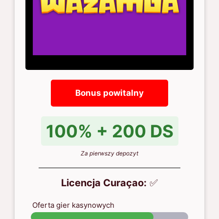
Bonus powitalny
100% + 200 DS
Za pierwszy depozyt
Licencja Curaçao:
✅
Oferta gier kasynowych