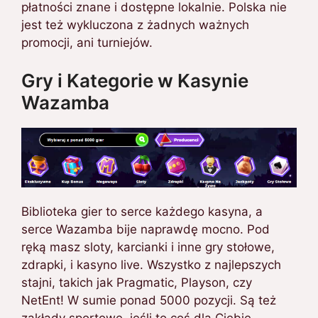
płatności znane i dostępne lokalnie. Polska nie
jest też wykluczona z żadnych ważnych
promocji, ani turniejów.
Gry i Kategorie w Kasynie
Wazamba
Biblioteka gier to serce każdego kasyna, a
serce Wazamba bije naprawdę mocno. Pod
ręką masz sloty, karcianki i inne gry stołowe,
zdrapki, i kasyno live. Wszystko z najlepszych
stajni, takich jak Pragmatic, Playson, czy
NetEnt! W sumie ponad 5000 pozycji. Są też