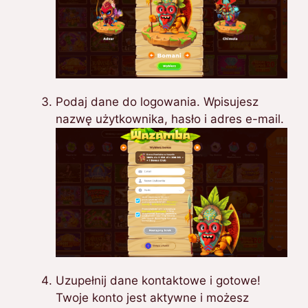
Podaj dane do logowania. Wpisujesz
nazwę użytkownika, hasło i adres e-mail.
Uzupełnij dane kontaktowe i gotowe!
Twoje konto jest aktywne i możesz