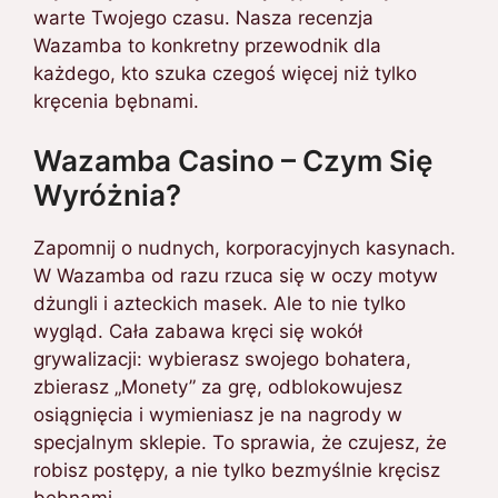
warte Twojego czasu. Nasza recenzja
Wazamba to konkretny przewodnik dla
każdego, kto szuka czegoś więcej niż tylko
kręcenia bębnami.
Wazamba Casino – Czym Się
Wyróżnia?
Zapomnij o nudnych, korporacyjnych kasynach.
W Wazamba od razu rzuca się w oczy motyw
dżungli i azteckich masek. Ale to nie tylko
wygląd. Cała zabawa kręci się wokół
grywalizacji: wybierasz swojego bohatera,
zbierasz „Monety” za grę, odblokowujesz
osiągnięcia i wymieniasz je na nagrody w
specjalnym sklepie. To sprawia, że czujesz, że
robisz postępy, a nie tylko bezmyślnie kręcisz