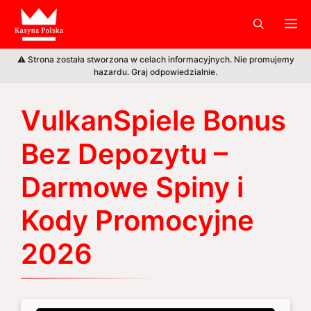
Skip
ME
to
content
⚠️ Strona została stworzona w celach informacyjnych. Nie promujemy
hazardu. Graj odpowiedzialnie.
VulkanSpiele Bonus
Bez Depozytu –
Darmowe Spiny i
Kody Promocyjne
2026