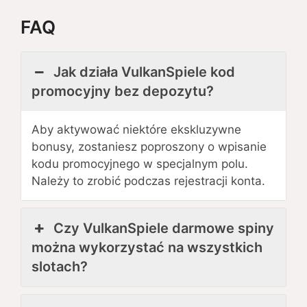
FAQ
Jak działa VulkanSpiele kod
promocyjny bez depozytu?
Aby aktywować niektóre ekskluzywne
bonusy, zostaniesz poproszony o wpisanie
kodu promocyjnego w specjalnym polu.
Należy to zrobić podczas rejestracji konta.
Czy VulkanSpiele darmowe spiny
można wykorzystać na wszystkich
slotach?