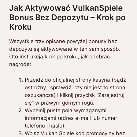
Jak Aktywować VulkanSpiele
Bonus Bez Depozytu – Krok po
Kroku
Wszystkie trzy opisane powyżej bonusy bez
depozytu są aktywowane w ten sam sposób.
Oto instrukcja krok po kroku, jak odebrać
nagrodę:
Przejdź do oficjalnej strony kasyna (bądź
ostrożny i sprawdź, czy nie jest to strona
oszukańcza) i kliknij przycisk “Zarejestruj
się” w prawym górnym rogu.
Wypełnij puste pola wymaganymi
informacjami (adres e-mail lub numer
telefonu i hasło).
Wpisz Vulkan Spiele kod promocyjny bez