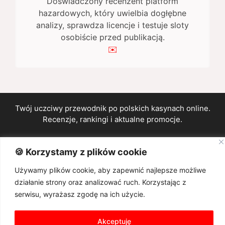
Doświadczony recenzent platform
hazardowych, który uwielbia dogłębne
analizy, sprawdza licencje i testuje sloty
osobiście przed publikacją.
✉️
Twój uczciwy przewodnik po polskich kasynach online.
Recenzje, rankingi i aktualne promocje.
Kontakt
|
Polityka Prywatności
|
Regulamin
|
🍪 Korzystamy z plików cookie
Odpowiedzialna Gra
Używamy plików cookie, aby zapewnić najlepsze możliwe
©
kasyna-polska.pl – Wszystkie prawa zastrzeżone 2026
działanie strony oraz analizować ruch. Korzystając z
serwisu, wyrażasz zgodę na ich użycie.
Akceptuję