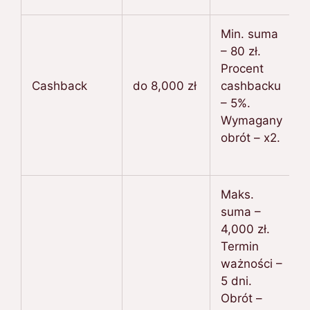
Min. suma
– 80 zł.
Procent
Cashback
do 8,000 zł
cashbacku
– 5%.
Wymagany
obrót – x2.
Maks.
suma –
4,000 zł.
Termin
ważności –
5 dni.
Obrót –