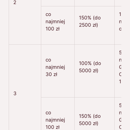
2
co
100 
150% (do
najmniej
na B
2500 zł)
100 zł
of F
50 F
co
na
100% (do
najmniej
Gate
5000 zł)
30 zł
Oly
100
3
50 F
co
na
150% (do
najmniej
Gate
5000 zł)
100 zł
Oly