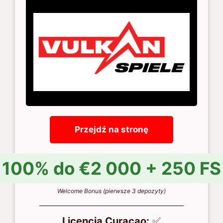
Przejdź na stronę
100% do €2 000 + 250 FS
Welcome Bonus (pierwsze 3 depozyty)
Licencja Curaçao:
✅