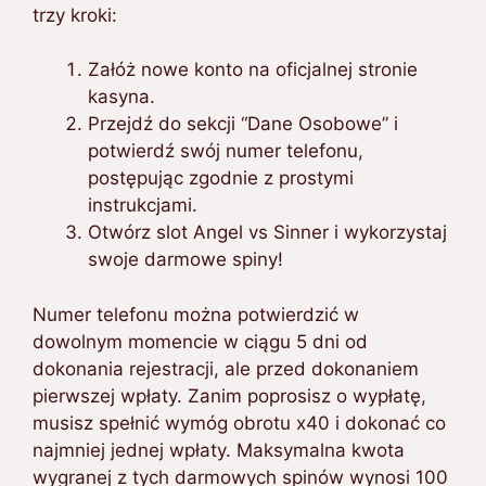
trzy kroki:
Załóż nowe konto na oficjalnej stronie
kasyna.
Przejdź do sekcji “Dane Osobowe” i
potwierdź swój numer telefonu,
postępując zgodnie z prostymi
instrukcjami.
Otwórz slot Angel vs Sinner i wykorzystaj
swoje darmowe spiny!
Numer telefonu można potwierdzić w
dowolnym momencie w ciągu 5 dni od
dokonania rejestracji, ale przed dokonaniem
pierwszej wpłaty. Zanim poprosisz o wypłatę,
musisz spełnić wymóg obrotu x40 i dokonać co
najmniej jednej wpłaty. Maksymalna kwota
wygranej z tych darmowych spinów wynosi 100