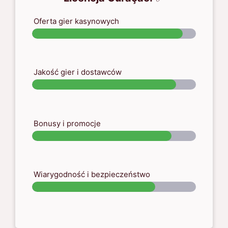
Oferta gier kasynowych
Jakość gier i dostawców
Bonusy i promocje
Wiarygodność i bezpieczeństwo