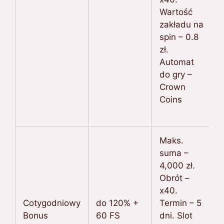
Wartość
zakładu na
spin – 0.8
zł.
Automat
do gry –
Crown
Coins
Maks.
suma –
4,000 zł.
Obrót –
x40.
Cotygodniowy
do 120% +
Termin – 5
Bonus
60 FS
dni. Slot