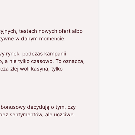
yjnych, testach nowych ofert albo
są aktywne w danym momencie.
wy rynek, podczas kampanii
o, a nie tylko czasowo. To oznacza,
za złej woli kasyna, tylko
od bonusowy decydują o tym, czy
 bez sentymentów, ale uczciwe.