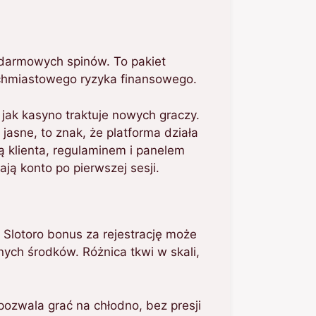
 darmowych spinów. To pakiet
chmiastowego ryzyka finansowego.
 jak kasyno traktuje nowych graczy.
 jasne, to znak, że platforma działa
ą klienta, regulaminem i panelem
ją konto po pierwszej sesji.
 Slotoro bonus za rejestrację może
ch środków. Różnica tkwi w skali,
ozwala grać na chłodno, bez presji