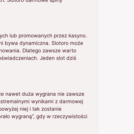
nych lub promowanych przez kasyno.
nami bywa dynamiczna. Slotoro może
ramowania. Dlatego zawsze warto
oświadczeniach. Jeden slot dziś
 że nawet duża wygrana nie zawsze
 ekstremalnymi wynikami z darmowej
owyżej niej i tak zostanie
rało wygraną”, gdy w rzeczywistości