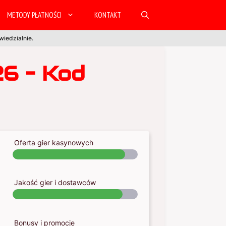
METODY PŁATNOŚCI
KONTAKT
wiedzialnie.
6 – Kod
Oferta gier kasynowych
Jakość gier i dostawców
Bonusy i promocje