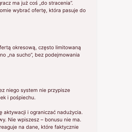
acz ma już coś „do stracenia”.
domie wybrać ofertę, która pasuje do
fertą okresową, często limitowaną
yno „na sucho”, bez podejmowania
bez niego system nie przypisze
ek i pośpiechu.
 aktywacji i ograniczać nadużycia.
owy. Nie wpiszesz – bonusu nie ma.
 reaguje na dane, które faktycznie