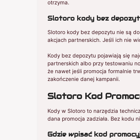
otrzyma.
Slotoro kody bez depozyt
Slotoro kody bez depozytu nie są do
akcjach partnerskich. Jeśli ich nie 
Kody bez depozytu pojawiają się na
partnerskich albo przy testowaniu no
że nawet jeśli promocja formalnie tr
zakończenie danej kampanii.
Slotoro Kod Promoc
Kody w Slotoro to narzędzia technic
dana promocja zadziała. Bez kodu n
Gdzie wpisać kod promocy