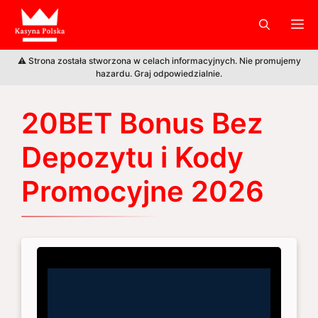
Skip
ME
to
content
⚠️ Strona została stworzona w celach informacyjnych. Nie promujemy
hazardu. Graj odpowiedzialnie.
20BET Bonus Bez
Depozytu i Kody
Promocyjne 2026