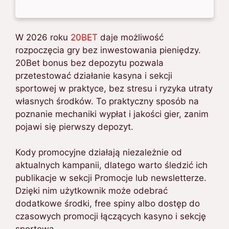
W 2026 roku
20BET
daje możliwość
rozpoczęcia gry bez inwestowania pieniędzy.
20Bet bonus bez depozytu pozwala
przetestować działanie kasyna i sekcji
sportowej w praktyce, bez stresu i ryzyka utraty
własnych środków. To praktyczny sposób na
poznanie mechaniki wypłat i jakości gier, zanim
pojawi się pierwszy depozyt.
Kody promocyjne działają niezależnie od
aktualnych kampanii, dlatego warto śledzić ich
publikacje w sekcji Promocje lub newsletterze.
Dzięki nim użytkownik może odebrać
dodatkowe środki, free spiny albo dostęp do
czasowych promocji łączących kasyno i sekcję