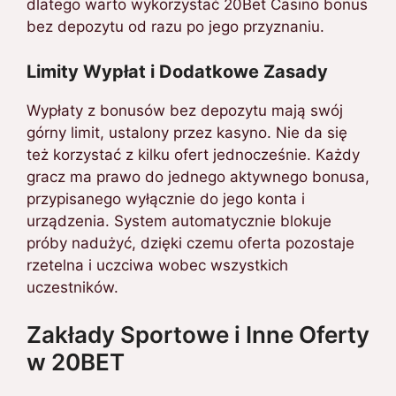
dlatego warto wykorzystać 20Bet Casino bonus
bez depozytu od razu po jego przyznaniu.
Limity Wypłat i Dodatkowe Zasady
Wypłaty z bonusów bez depozytu mają swój
górny limit, ustalony przez kasyno. Nie da się
też korzystać z kilku ofert jednocześnie. Każdy
gracz ma prawo do jednego aktywnego bonusa,
przypisanego wyłącznie do jego konta i
urządzenia. System automatycznie blokuje
próby nadużyć, dzięki czemu oferta pozostaje
rzetelna i uczciwa wobec wszystkich
uczestników.
Zakłady Sportowe i Inne Oferty
w 20BET