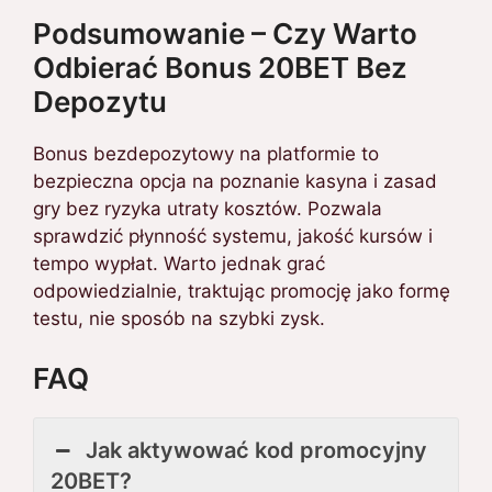
Podsumowanie – Czy Warto
Odbierać Bonus 20BET Bez
Depozytu
Bonus bezdepozytowy na platformie to
bezpieczna opcja na poznanie kasyna i zasad
gry bez ryzyka utraty kosztów. Pozwala
sprawdzić płynność systemu, jakość kursów i
tempo wypłat. Warto jednak grać
odpowiedzialnie, traktując promocję jako formę
testu, nie sposób na szybki zysk.
FAQ
Jak aktywować kod promocyjny
20BET?