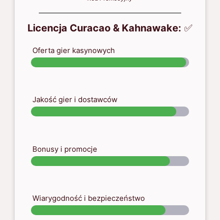
Licencja Curacao & Kahnawake:
✅
Oferta gier kasynowych
Jakość gier i dostawców
Bonusy i promocje
Wiarygodność i bezpieczeństwo