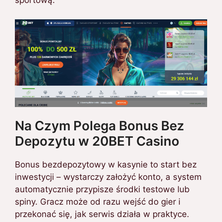
sportową.
Na Czym Polega Bonus Bez
Depozytu w 20BET Casino
Bonus bezdepozytowy w kasynie to start bez
inwestycji – wystarczy założyć konto, a system
automatycznie przypisze środki testowe lub
spiny. Gracz może od razu wejść do gier i
przekonać się, jak serwis działa w praktyce.