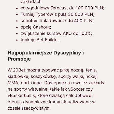
zakładach;
cotygodniowy Forecast do 100 000 PLN;
Turniej Typerów z pulą 30 000 PLN;
sobotnie doładowanie do 400 PLN;
opcję Cashout;
zwiększenie kursów AKO do 100%;
funkcję Bet Builder.
Najpopularniejsze Dyscypliny i
Promocje
W 20Bet można typować piłkę nożną, tenis,
siatkówkę, koszykówkę, sporty walki, hokej,
MMA, dart i inne. Dostępne są również zakłady
na sporty wirtualne, takie jak vSoccer czy
vBasketball s, które działają całodobowo i
oferują dynamiczne kursy aktualizowane w
czasie rzeczywistym.