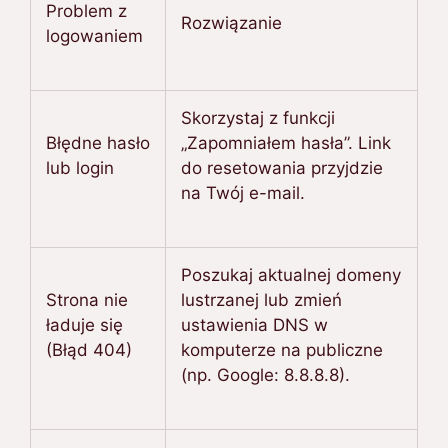
Problem z
Rozwiązanie
logowaniem
Skorzystaj z funkcji
Błędne hasło
„Zapomniałem hasła”. Link
lub login
do resetowania przyjdzie
na Twój e-mail.
Poszukaj aktualnej domeny
Strona nie
lustrzanej lub zmień
ładuje się
ustawienia DNS w
(Błąd 404)
komputerze na publiczne
(np. Google: 8.8.8.8).