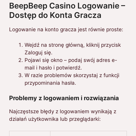
BeepBeep Casino Logowanie –
Dostęp do Konta Gracza
Logowanie na konto gracza jest równie proste:
Wejdź na stronę główną, kliknij przycisk
Zaloguj się.
Pojawi się okno – podaj swój adres e-
mail i hasło i potwierdź.
W razie problemów skorzystaj z funkcji
przypominania hasła.
Problemy z logowaniem i rozwiązania
Najczęstsze błędy z logowaniem wynikają z
działań użytkownika lub przeglądarki: