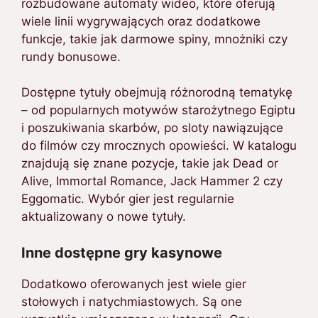
rozbudowane automaty wideo, które oferują
wiele linii wygrywających oraz dodatkowe
funkcje, takie jak darmowe spiny, mnożniki czy
rundy bonusowe.
Dostępne tytuły obejmują różnorodną tematykę
– od popularnych motywów starożytnego Egiptu
i poszukiwania skarbów, po sloty nawiązujące
do filmów czy mrocznych opowieści. W katalogu
znajdują się znane pozycje, takie jak Dead or
Alive, Immortal Romance, Jack Hammer 2 czy
Eggomatic. Wybór gier jest regularnie
aktualizowany o nowe tytuły.
Inne dostępne gry kasynowe
Dodatkowo oferowanych jest wiele gier
stołowych i natychmiastowych. Są one