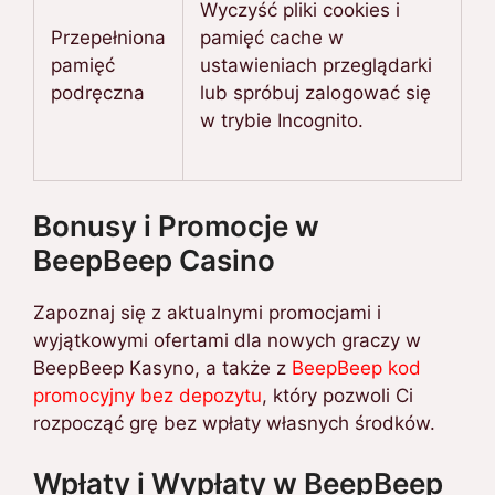
Wyczyść pliki cookies i
Przepełniona
pamięć cache w
pamięć
ustawieniach przeglądarki
podręczna
lub spróbuj zalogować się
w trybie Incognito.
Bonusy i Promocje w
BeepBeep Casino
Zapoznaj się z aktualnymi promocjami i
wyjątkowymi ofertami dla nowych graczy w
BeepBeep Kasyno, a także z
BeepBeep kod
promocyjny bez depozytu
, który pozwoli Ci
rozpocząć grę bez wpłaty własnych środków.
Wpłaty i Wypłaty w BeepBeep