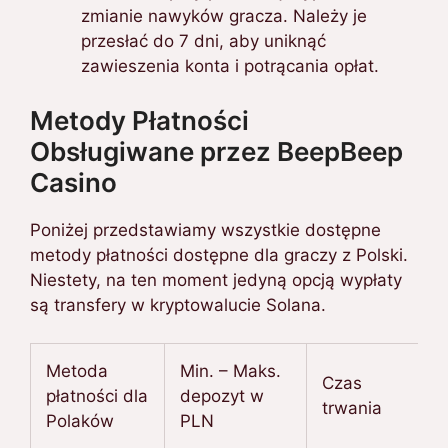
zmianie nawyków gracza. Należy je
przesłać do 7 dni, aby uniknąć
zawieszenia konta i potrącania opłat.
Metody Płatności
Obsługiwane przez BeepBeep
Casino
Poniżej przedstawiamy wszystkie dostępne
metody płatności dostępne dla graczy z Polski.
Niestety, na ten moment jedyną opcją wypłaty
są transfery w kryptowalucie Solana.
Metoda
Min. – Maks.
Czas
płatności dla
depozyt w
trwania
Polaków
PLN