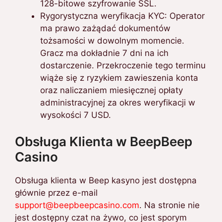
128-bitowe szyfrowanie SSL.
Rygorystyczna weryfikacja KYC: Operator
ma prawo zażądać dokumentów
tożsamości w dowolnym momencie.
Gracz ma dokładnie 7 dni na ich
dostarczenie. Przekroczenie tego terminu
wiąże się z ryzykiem zawieszenia konta
oraz naliczaniem miesięcznej opłaty
administracyjnej za okres weryfikacji w
wysokości 7 USD.
Obsługa Klienta w BeepBeep
Casino
Obsługa klienta w Beep kasyno jest dostępna
głównie przez e-mail
support@beepbeepcasino.com
. Na stronie nie
jest dostępny czat na żywo, co jest sporym