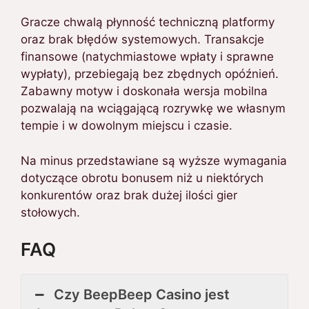
Gracze chwalą płynność techniczną platformy
oraz brak błędów systemowych. Transakcje
finansowe (natychmiastowe wpłaty i sprawne
wypłaty), przebiegają bez zbędnych opóźnień.
Zabawny motyw i doskonała wersja mobilna
pozwalają na wciągającą rozrywkę we własnym
tempie i w dowolnym miejscu i czasie.
Na minus przedstawiane są wyższe wymagania
dotyczące obrotu bonusem niż u niektórych
konkurentów oraz brak dużej ilości gier
stołowych.
FAQ
Czy BeepBeep Casino jest