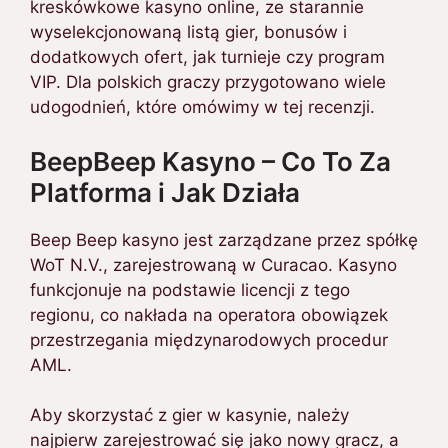
kreskówkowe kasyno online, ze starannie
wyselekcjonowaną listą gier, bonusów i
dodatkowych ofert, jak turnieje czy program
VIP. Dla polskich graczy przygotowano wiele
udogodnień, które omówimy w tej recenzji.
BeepBeep Kasyno – Co To Za
Platforma i Jak Działa
Beep Beep kasyno jest zarządzane przez spółkę
WoT N.V., zarejestrowaną w Curacao. Kasyno
funkcjonuje na podstawie licencji z tego
regionu, co nakłada na operatora obowiązek
przestrzegania międzynarodowych procedur
AML.
Aby skorzystać z gier w kasynie, należy
najpierw zarejestrować się jako nowy gracz, a