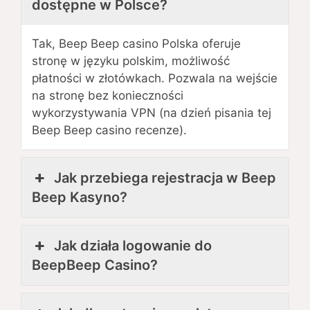
dostępne w Polsce?
Tak,
Beep Beep casino Polska
oferuje
stronę w języku polskim, możliwość
płatności w złotówkach. Pozwala na wejście
na stronę bez konieczności
wykorzystywania VPN (na dzień pisania tej
Beep Beep casino recenze
).
Jak przebiega rejestracja w Beep
Beep Kasyno?
Jak działa logowanie do
BeepBeep Casino?