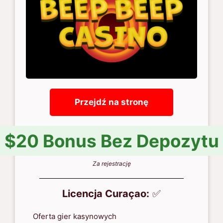
Przejdź na stronę
$20 Bonus Bez Depozytu
Za rejestrację
Licencja Curaçao:
✅
Oferta gier kasynowych