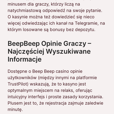
minusem dla graczy, którzy liczą na
natychmiastową odpowiedź na swoje pytanie.
O kasynie można też dowiedzieć się nieco
więcej odwiedzając ich kanał na Telegramie, na
którym losowane są bonusy bez depozytu.
BeepBeep Opinie Graczy –
Najczęściej Wyszukiwane
Informacje
Dostępne o Beep Beep casino opinie
użytkowników (między innymi na platformie
TrustPilot) wskazują, że to kasyno jest
optymalnym miejscem na relaks, oferując
intuicyjny interfejs i proste zasady korzystania.
Plusem jest to, że rejestracja zajmuje zaledwie
minutę.